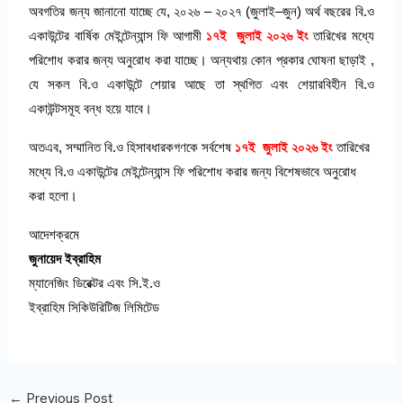
অবগতির
জন্য
জানানো
যাচ্ছে
যে
,
২০২৬
–
২০২৭
(
জুলাই
–
জুন
)
অর্থ
বছরের
বি
.
ও
একাউন্টের
বার্ষিক
মেইন্টেন্যান্স
ফি
আগামী
১৭ই
জুলাই
২০২৬
ইং
তারিখের
মধ্যে
পরিশোধ
করার
জন্য
অনুরোধ
করা
যাচ্ছে।
অন্যথায়
কোন
প্রকার
ঘোষনা
ছাড়াই
,
যে
সকল
বি
.
ও
একাউন্টে
শেয়ার
আছে
তা
স্থগিত
এবং
শেয়ারবিহীন
বি
.
ও
একাউন্টসমূহ
বন্ধ
হয়ে
যাবে।
অতএব
,
সম্মানিত
বি
.
ও
হিসাবধারকগণকে
সর্বশেষ
১৭ই
জুলাই
২০২৬
ইং
তারিখের
মধ্যে
বি
.
ও
একাউন্টের
মেইন্টেন্যান্স
ফি
পরিশোধ
করার
জন্য
বিশেষভাবে
অনুরোধ
করা
হলো।
আদেশক্রমে
জুনায়েদ
ইব্রাহিম
ম্যানেজিং
ডিরেক্টর
এবং
সি
.
ই
.
ও
ইব্রাহিম
সিকিউরিটিজ
লিমিটেড
←
Previous Post