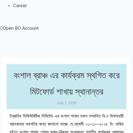
Career
Open BO Account
বংশাল ব্রাঞ্চ এর কার্যক্রম স্থগিত করে
মিটফোর্ড শাখায় স্থানান্তর
July 1, 2025
ইব্রাহিম
সিকিউরিটিজ
লিমিটেড
এর
বংশাল
শাখার
সকল
সম্মানিত
বি
.
ও
হিসাবধারী
গ্রাহকদের
অবগতির
জন্য
জানানো
যাচ্ছে
যে
,
আগামী
০১
–
১০
–
২০২৫
ইং
তারিখ
হইতে
বংশাল
শাখার
শেয়ার
ক্রয়
–
বিক্রয়
সংক্রান্ত
যাবতীয়
কার্যক্রম
আমাদের