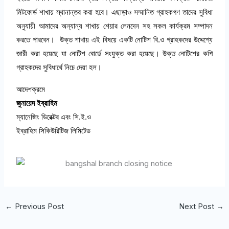
মিটফোর্ড
শাখায়
স্থানান্তর
করা
হবে।
এছাড়াও
সম্মানিত
গ্রাহকগণ
তাদের
সুবিধা
অনুযায়ী
আমাদের
অন্যান্য
শাখায়
শেয়ার
লেনদেন
সহ
সকল
কার্যক্রম
সম্পাদন
করতে
পারবেন।
উক্ত
শাখায়
এই
বিষয়ে
একটি
নোটিশ
বি
.
ও
গ্রাহকদের
উদ্দেশ্যে
জারী
করা
হয়েছে
যা
নোটিশ
বোর্ডে
সংযুক্ত
করা
হয়েছে।
উক্ত
নোটিশের
কপি
গ্রাহকদের
সুবিধার্থে
নিচে
দেয়া
হল।
আদেশক্রমে
জুনায়েদ
ইব্রাহিম
ম্যানেজিং
ডিরেক্টর
এবং
সি
.
ই
.
ও
ইব্রাহিম
সিকিউরিটিজ
লিমিটেড
←
Previous Post
Next Post
→